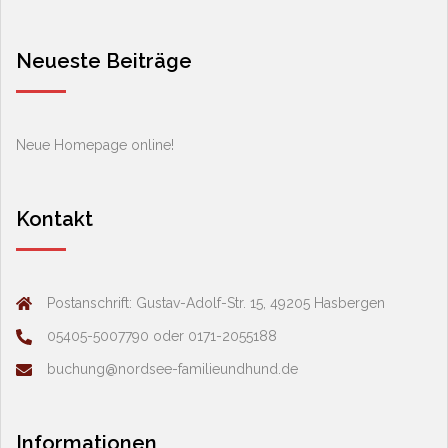
Neueste Beiträge
Neue Homepage online!
Kontakt
Postanschrift: Gustav-Adolf-Str. 15, 49205 Hasbergen
05405-5007790 oder 0171-2055188
buchung@nordsee-familieundhund.de
Informationen